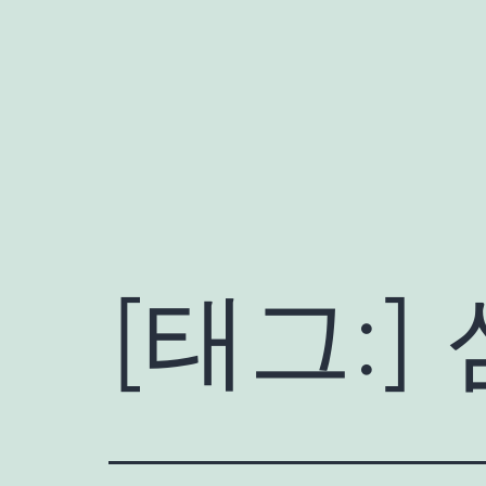
콘
텐
츠
로
바
로
가
기
[태그:]