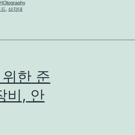
HOtography
포드
,
삼각대
 위한 준
장비, 안