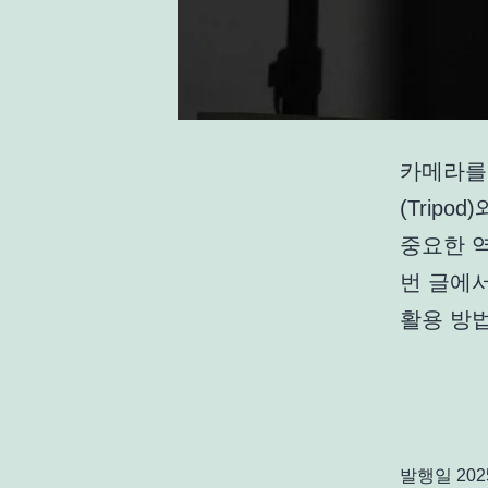
카메라를
(Trip
중요한 역
번 글에서
활용 방
발행일
20