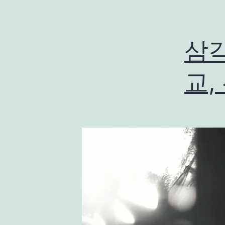
삼각
교,