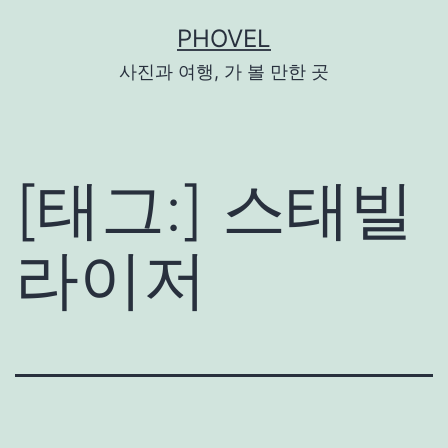
콘
PHOVEL
텐
츠
사진과 여행, 가 볼 만한 곳
로
바
로
가
[태그:]
스태빌
기
라이저