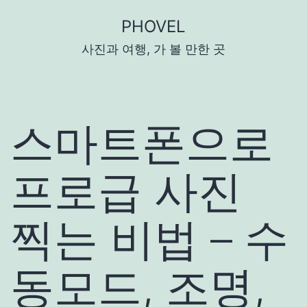
콘
PHOVEL
텐
사진과 여행, 가 볼 만한 곳
츠
로
바
로
스마트폰으로
가
기
프로급 사진
찍는 비법 – 수
동모드, 조명,