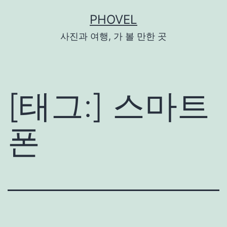
콘
PHOVEL
텐
츠
사진과 여행, 가 볼 만한 곳
로
바
로
가
[태그:]
스마트
기
폰