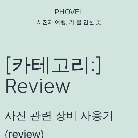
콘
PHOVEL
텐
사진과 여행, 가 볼 만한 곳
츠
로
바
로
[카테고리:]
가
기
Review
사진 관련 장비 사용기
(review)