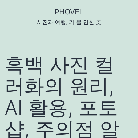
콘
PHOVEL
텐
사진과 여행, 가 볼 만한 곳
츠
로
바
로
흑백 사진 컬
가
기
러화의 원리,
AI 활용, 포토
샵, 주의점 알