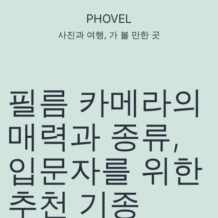
콘
PHOVEL
텐
사진과 여행, 가 볼 만한 곳
츠
로
바
로
필름 카메라의
가
기
매력과 종류,
입문자를 위한
추천 기종