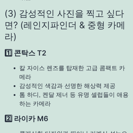
(3) 감성적인 사진을 찍고 싶다
면? (레인지파인더 & 중형 카메
라)
1️⃣ 콘탁스 T2
칼 자이스 렌즈를 탑재한 고급 콤팩트 카
메라
감성적인 색감과 선명한 해상력 제공
톰 하디, 켄달 제너 등 유명 셀럽들이 애용
하는 카메라
2️⃣ 라이카 M6