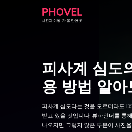
컨
PHOVEL
텐
사진과 여행, 가 볼 만한 곳
츠
로
건
너
뛰
피사계 심도의
기
용 방법 알
피사계 심도라는 것을 모르더라도 D
받고 있을 것입니다. 뷰파인더를 통
나오지만 그렇지 않은 부분이 사진을