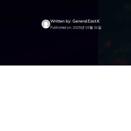
Written by: General.East.K
Published on: 2025년 03월 01일