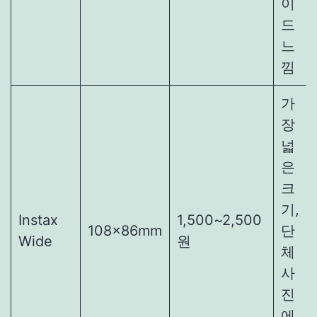
이
드
느
낌
가
장
넓
은
크
기,
Instax
1,500~2,500
108×86mm
단
Wide
원
체
사
진
에