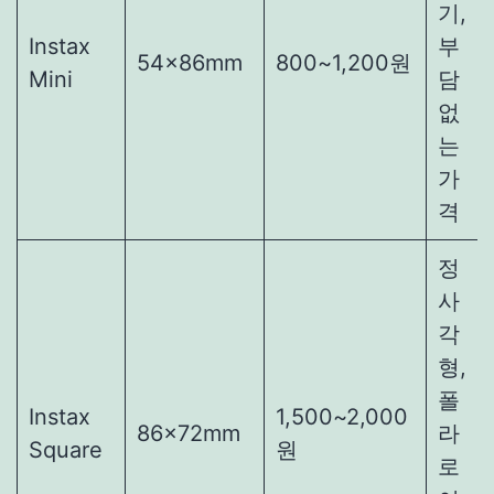
기,
Instax
부
54×86mm
800~1,200원
Mini
담
없
는
가
격
정
사
각
형,
폴
Instax
1,500~2,000
86×72mm
라
Square
원
로