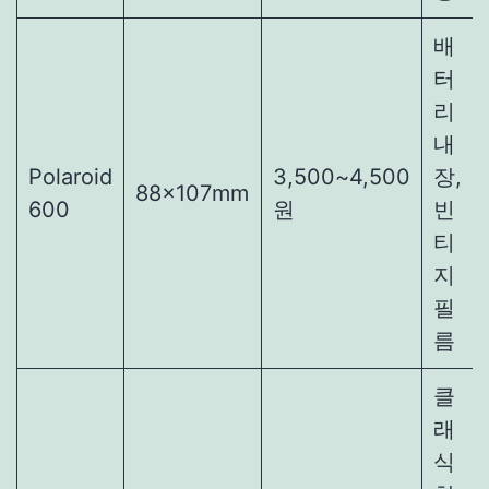
배
터
리
내
Polaroid
3,500~4,500
장,
88×107mm
600
원
빈
티
지
필
름
클
래
식