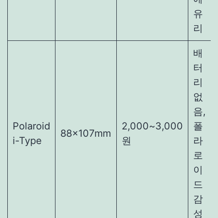
유
리
배
터
리
없
음,
Polaroid
2,000~3,000
폴
88×107mm
i-Type
원
라
로
이
드
감
성