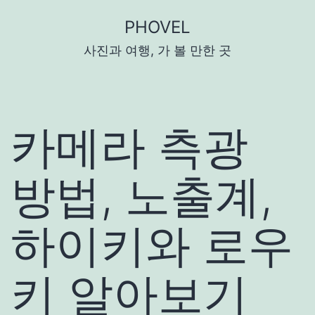
콘
PHOVEL
텐
사진과 여행, 가 볼 만한 곳
츠
로
바
로
카메라 측광
가
기
방법, 노출계,
하이키와 로우
키 알아보기