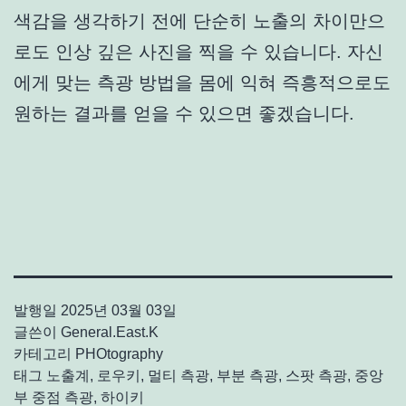
색감을 생각하기 전에 단순히 노출의 차이만으
로도 인상 깊은 사진을 찍을 수 있습니다. 자신
에게 맞는 측광 방법을 몸에 익혀 즉흥적으로도
원하는 결과를 얻을 수 있으면 좋겠습니다.
발행일
2025년 03월 03일
글쓴이
General.East.K
카테고리
PHOtography
태그
노출계
,
로우키
,
멀티 측광
,
부분 측광
,
스팟 측광
,
중앙
부 중점 측광
,
하이키