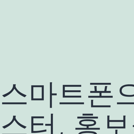
콘
텐
츠
로
바
로
가
기
스마트폰으
스터, 홍