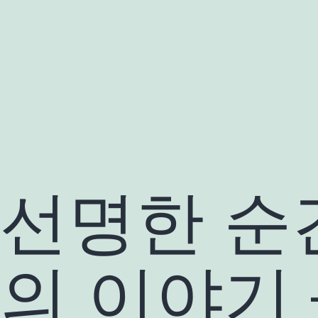
콘
텐
츠
로
바
로
가
기
선명한 순
의 이야기 