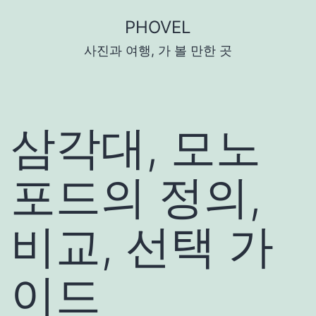
콘
PHOVEL
텐
사진과 여행, 가 볼 만한 곳
츠
로
바
로
삼각대, 모노
가
기
포드의 정의,
비교, 선택 가
이드