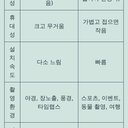
성
음)
휴
가볍고 접으면
대
크고 무거움
작음
성
설
치
다소 느림
빠름
속
도
촬
영
야경, 장노출, 풍경,
스포츠, 이벤트,
환
타임랩스
동물 촬영, 여행
경