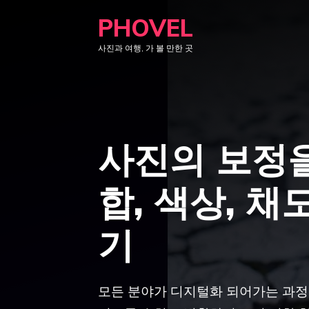
컨
PHOVEL
텐
사진과 여행, 가 볼 만한 곳
츠
로
건
너
뛰
사진의 보정을
기
합, 색상, 채
기
모든 분야가 디지털화 되어가는 과정