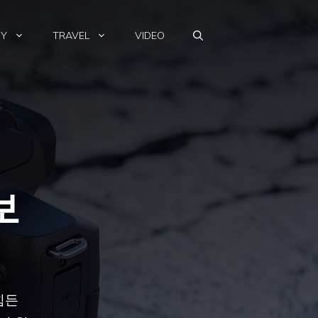
HY
TRAVEL
VIDEO
보
힘든