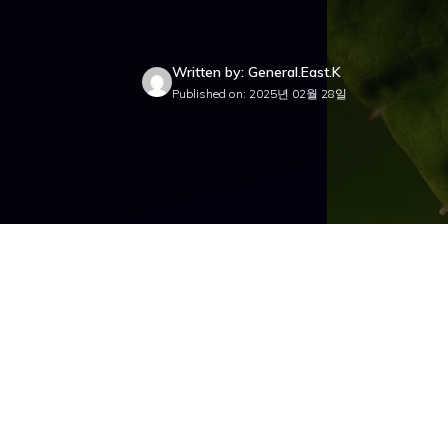
Written by: General.East.K
Published on: 2025년 02월 28일