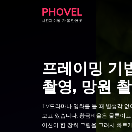
컨
PHOVEL
텐
사진과 여행, 가 볼 만한 곳
츠
로
건
너
뛰
프레이밍 기법
기
촬영, 망원 
TV드라마나 영화를 볼 때 별생각 
보고 있습니다. 황금비율은 물론이고
이션이 한 장씩 그림을 그려서 빠르게